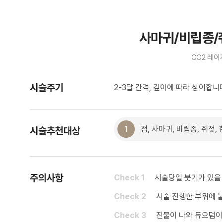
사마귀/비립종/
CO2 레
시술주기
2-3달 간격, 깊이에 따라 상이합니
1
점, 사마귀, 비립종, 쥐젖,
시술추천대상
주의사항
Check 1
시술당일 붓기가 있을
Check 2
시술 진행한 부위에 
Check 3
진물이 나와 듀오덤이