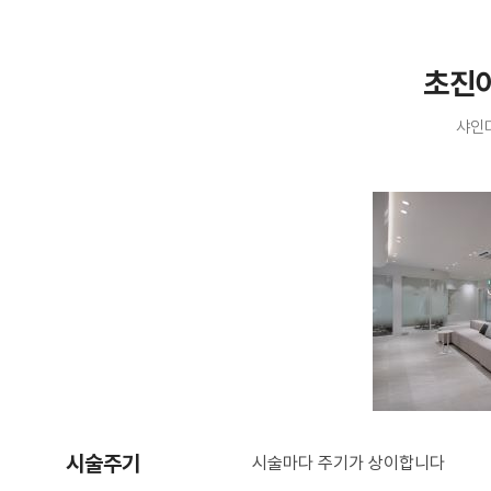
초진
샤인
시술주기
시술마다 주기가 상이합니다