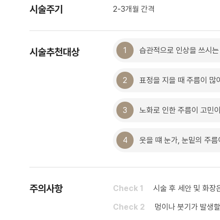
시술주기
2-3개월 간격
1
습관적으로 인상을 쓰시는
시술추천대상
2
표정을 지을 때 주름이 많
3
노화로 인한 주름이 고민이
4
웃을 떄 눈가, 눈밑의 주름
주의사항
Check 1
시술 후 세안 및 화장
Check 2
멍이나 붓기가 발생할