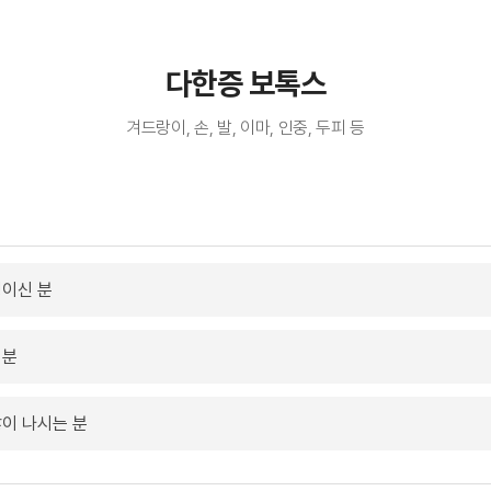
다한증 보톡스
겨드랑이, 손, 발, 이마, 인중, 두피 등
정이신 분
 분
이 나시는 분