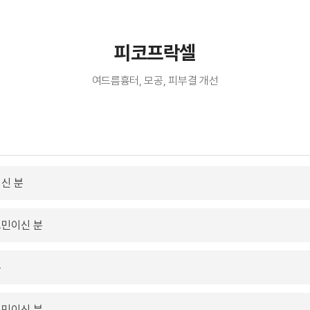
피코프락셀
여드름흉터, 모공, 피부결 개선
신 분
고민이신 분
분
고민이신 분