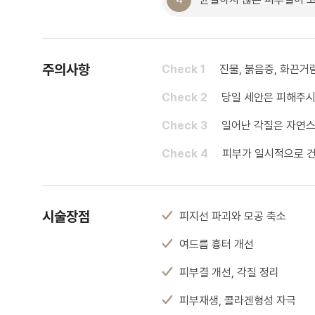
주의사항
Check 1
진물, 붉음증, 화끈거
Check 2
당일 세안은 피해주시
Check 3
일어난 각질은 자연스
Check 4
피부가 일시적으로 
시술장점
피지선 파괴와 모공 축소
여드름 흉터 개선
피부결 개선, 각질 정리
피부재생, 콜라겐형성 자극