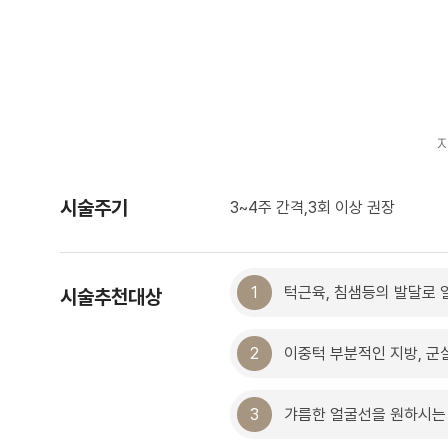
시술주기
3~4주 간격,3회 이상 권장
1
턱근육, 침샘등의 발달로 
시술추천대상
2
이중턱 부분적인 지방, 군
3
갸름한 얼굴선을 원하시는